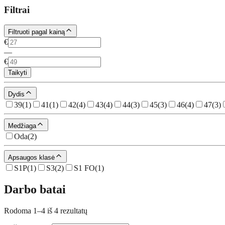
Filtrai
Filtruoti pagal kainą
€
—
€
Taikyti
Dydis
39
(
1
)
41
(
1
)
42
(
4
)
43
(
4
)
44
(
3
)
45
(
3
)
46
(
4
)
47
(
3
)
Medžiaga
Oda
(
2
)
Apsaugos klasė
S1P
(
1
)
S3
(
2
)
S1 FO
(
1
)
Darbo batai
Rodoma 1–4 iš 4 rezultatų