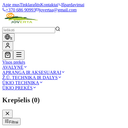
Apie mus
Tinklaraštis
Kontaktai
Išpardavimai
+370 686 90993
jovertaa@gmail.com
lt
Visos prekės
AVALYNĖ
APRANGA IR AKSESUARAI
Ž.Ū. TECHNIKA IR DALYS
ŪKIO TECHNIKA
ŪKIO PREKĖS
Krepšelis
(
0
)
Filtrai