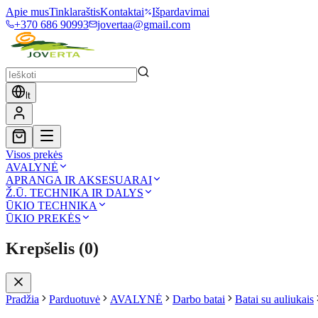
Apie mus
Tinklaraštis
Kontaktai
Išpardavimai
+370 686 90993
jovertaa@gmail.com
lt
Visos prekės
AVALYNĖ
APRANGA IR AKSESUARAI
Ž.Ū. TECHNIKA IR DALYS
ŪKIO TECHNIKA
ŪKIO PREKĖS
Krepšelis
(
0
)
Pradžia
Parduotuvė
AVALYNĖ
Darbo batai
Batai su auliukais