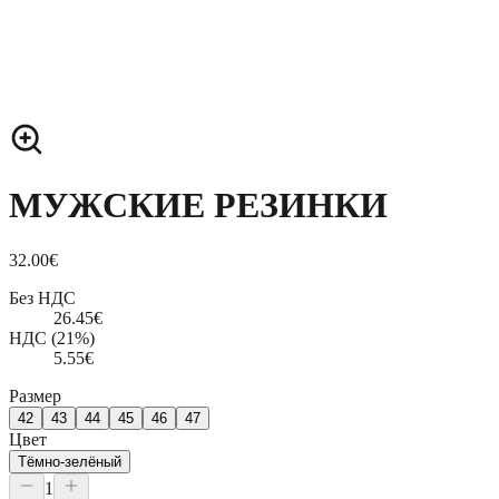
МУЖСКИЕ РЕЗИНКИ
32.00
€
Без НДС
26.45
€
НДС (21%)
5.55
€
Размер
42
43
44
45
46
47
Цвет
Тёмно-зелёный
1