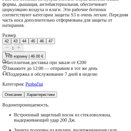
формы, дышащая, антибактериальная, обеспечивает
циркуляцию воздуха и влаги. Эти рабочие ботинки
соответствуют категории защиты S3 и очень легкие. Передняя
часть носа дополнительно отформована для защиты от
натирания.
Размер
42
43
44
45
46
47
1
В корзину | 46.00 €
Бесплатная доставка при заказе от €200
Закажите до 12:00 — отправим в тот же день
Поддержка и обслуживание 7 дней в неделю
Категория
:
Pusbačiai
Описание
Характеристики
Водонепроницаемость.
Встроенный защитный носок из стекловолокна,
выдерживающий удар 200 Дж.
Защита подошвы из кевлара, выдерживающая силу