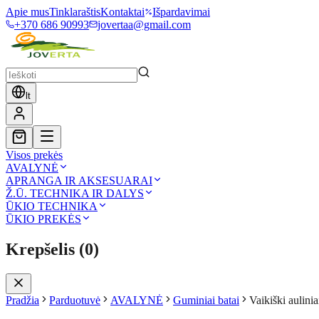
Apie mus
Tinklaraštis
Kontaktai
Išpardavimai
+370 686 90993
jovertaa@gmail.com
lt
Visos prekės
AVALYNĖ
APRANGA IR AKSESUARAI
Ž.Ū. TECHNIKA IR DALYS
ŪKIO TECHNIKA
ŪKIO PREKĖS
Krepšelis
(
0
)
Pradžia
Parduotuvė
AVALYNĖ
Guminiai batai
Vaikiški aulinia